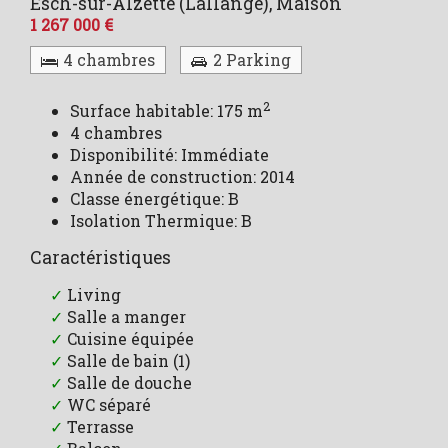
Esch-sur-Alzette (Lallange),
Maison
1 267 000 €
4 chambres
2 Parking
2
Surface habitable: 175 m
4 chambres
Disponibilité: Immédiate
Année de construction: 2014
Classe énergétique: B
Isolation Thermique: B
Caractéristiques
✓
Living
✓
Salle a manger
✓
Cuisine équipée
✓
Salle de bain (1)
✓
Salle de douche
✓
WC séparé
✓
Terrasse