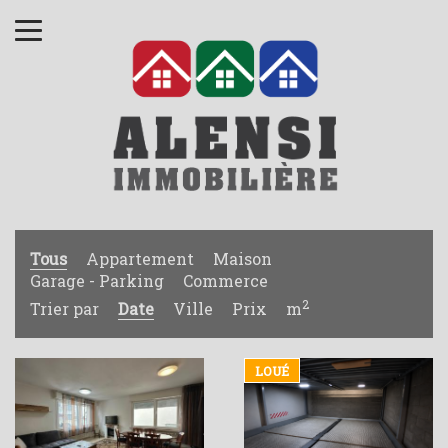
Tous
Appartement
Maison
Garage - Parking
Commerce
2
Trier par
Date
Ville
Prix
m
LOUÉ