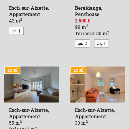
Esch-sur-Alzette,
Bereldange,
Appartement
Penthouse
2
42 m
2 500 €
2
90 m
1
2
Terrasse: 30 m
2
1
LOUÉ
LOUÉ
Esch-sur-Alzette,
Esch-sur-Alzette,
Appartement
Appartement
2
2
55 m
30 m
2