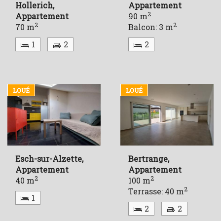
Hollerich,
Appartement
2
Appartement
90 m
2
2
70 m
Balcon: 3 m
1
2
2
LOUÉ
LOUÉ
Esch-sur-Alzette,
Bertrange,
Appartement
Appartement
2
2
40 m
100 m
2
Terrasse: 40 m
1
2
2