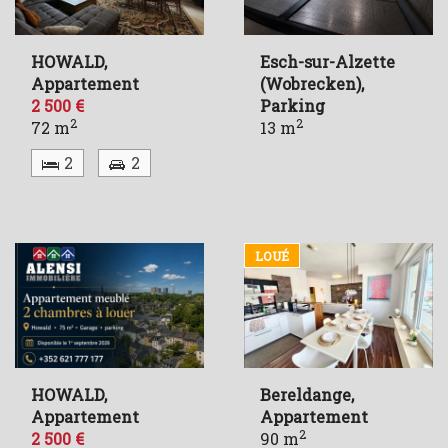
HOWALD,
Esch-sur-Alzette
Appartement
(Wobrecken),
2 500 €
Parking
2
2
72 m
13 m
2
2
LOUÉ
HOWALD,
Bereldange,
Appartement
Appartement
2
2 500 €
90 m