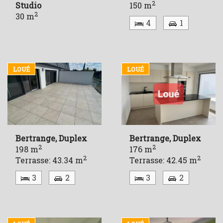
2
Studio
150 m
2
30 m
4
1
LOUÉ
LOUÉ
Bertrange, Duplex
Bertrange, Duplex
2
2
198 m
176 m
2
2
Terrasse: 43.34 m
Terrasse: 42.45 m
3
2
3
2