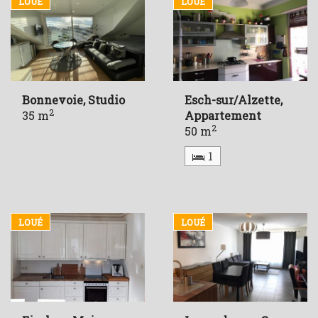
LOUÉ
LOUÉ
Bonnevoie, Studio
Esch-sur/Alzette,
2
35 m
Appartement
2
50 m
1
LOUÉ
LOUÉ