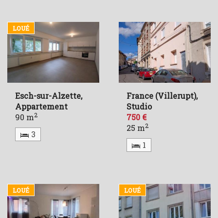
LOUÉ
Esch-sur-Alzette,
France (Villerupt),
Appartement
Studio
2
90 m
750 €
2
25 m
3
1
LOUÉ
LOUÉ