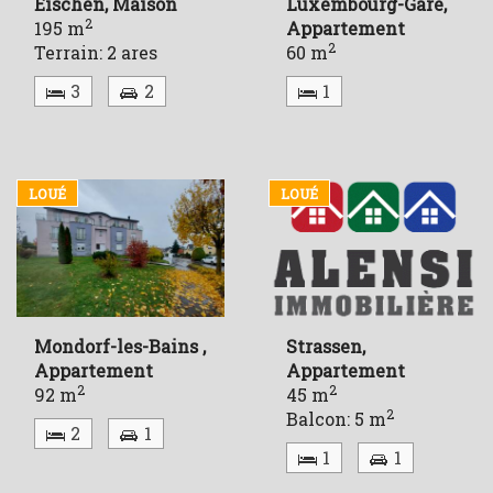
Eischen, Maison
Luxembourg-Gare,
2
195 m
Appartement
2
Terrain: 2 ares
60 m
3
2
1
LOUÉ
LOUÉ
Mondorf-les-Bains ,
Strassen,
Appartement
Appartement
2
2
92 m
45 m
2
Balcon: 5 m
2
1
1
1