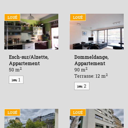
LOUÉ
LOUÉ
Esch-sur/Alzette,
Dommeldange,
Appartement
Appartement
2
2
50 m
90 m
2
Terrasse: 12 m
1
2
LOUÉ
LOUÉ