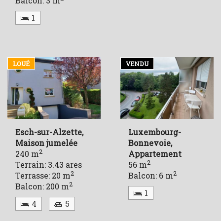
Balcon: 3 m
1
LOUÉ
VENDU
Esch-sur-Alzette,
Luxembourg-
Maison jumelée
Bonnevoie,
2
240 m
Appartement
2
Terrain: 3.43 ares
56 m
2
2
Terrasse: 20 m
Balcon: 6 m
2
Balcon: 200 m
1
4
5