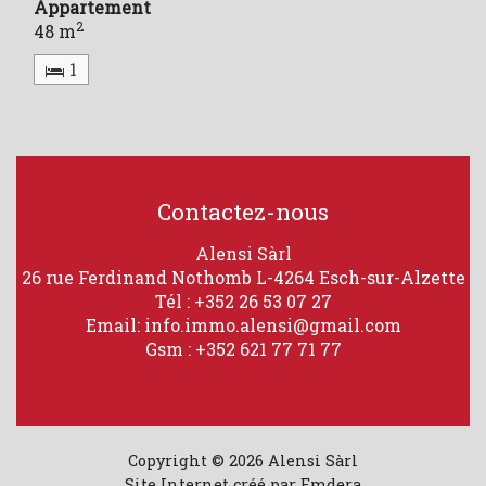
Appartement
2
48 m
1
Contactez-nous
Alensi Sàrl
26 rue Ferdinand Nothomb
L-4264 Esch-sur-Alzette
Tél : +352 26 53 07 27
Email: info.immo.alensi@gmail.com
Gsm : +352 621 77 71 77
Copyright © 2026 Alensi Sàrl
Site Internet créé par
Emdera