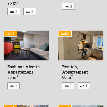
2
75 m
3
2
2
LOUÉ
LOUÉ
Esch-sur-Alzette,
Remich,
Appartement
Appartement
2
2
30 m
60 m
1
1
1