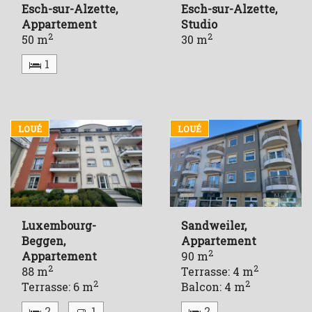
Esch-sur-Alzette,
Esch-sur-Alzette,
Appartement
Studio
2
2
50 m
30 m
1
LOUÉ
LOUÉ
Luxembourg-
Sandweiler,
Beggen,
Appartement
2
Appartement
90 m
2
2
88 m
Terrasse: 4 m
2
2
Terrasse: 6 m
Balcon: 4 m
2
1
2