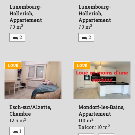
Luxembourg-
Luxembourg-
Hollerich,
Hollerich,
Appartement
Appartement
2
2
70 m
70 m
2
2
LOUÉ
LOUÉ
Esch-sur/Alzette,
Mondorf-les-Bains,
Chambre
Appartement
2
2
12.5 m
110 m
2
Balcon: 10 m
1