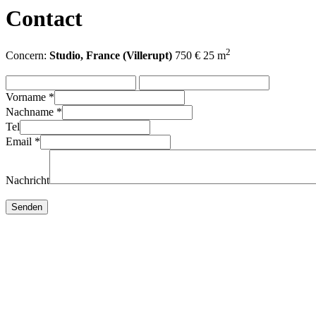
Contact
2
Concern:
Studio, France (Villerupt)
750 € 25 m
Vorname
*
Nachname
*
Tel
Email
*
Nachricht