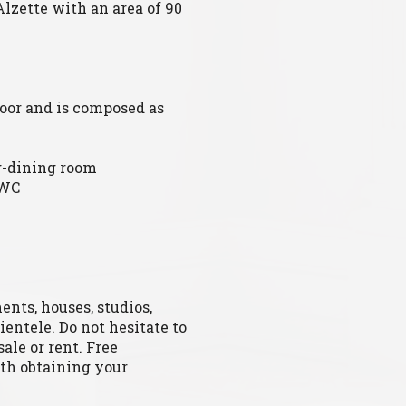
lzette with an area of 90
loor and is composed as
g-dining room
-WC
nts, houses, studios,
lientele. Do not hesitate to
ale or rent. Free
ith obtaining your