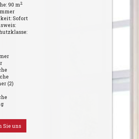
2
he: 90 m
zimmer
keit: Sofort
sweis:
utzklasse:
mer
r
che
che
r (2)
che
ng
 Sie uns