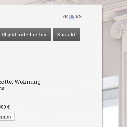
FR
DE
EN
Objekt unterbreiten
Kontakt
zette,
Wohnung
ns
300 €
immer