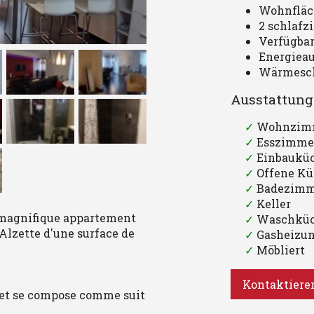
Wohnfläc
2 schlaf
Verfügbar
Energieau
Wärmesch
Ausstattung
✓
Wohnzim
✓
Esszimme
✓
Einbaukü
✓
Offene Kü
✓
Badezimme
✓
Keller
 magnifique appartement
✓
Waschkü
Alzette d'une surface de
✓
Gasheizu
✓
Möbliert
Kontaktieren
 et se compose comme suit